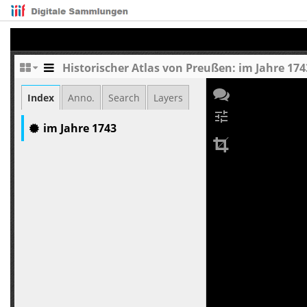
Historischer Atlas von Preußen: im Jahre 174
Index
Anno.
Search
Layers
tune
im Jahre 1743