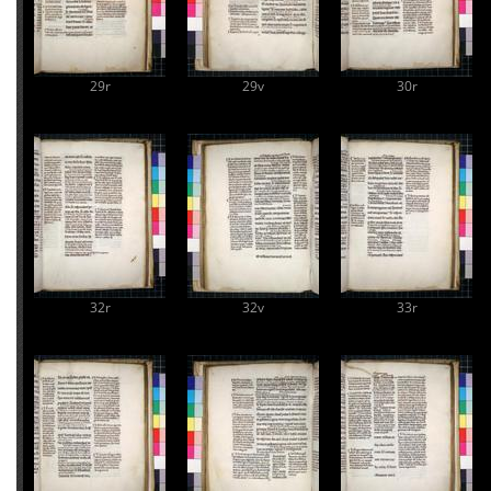
A
29r
29v
30r
32r
32v
33r