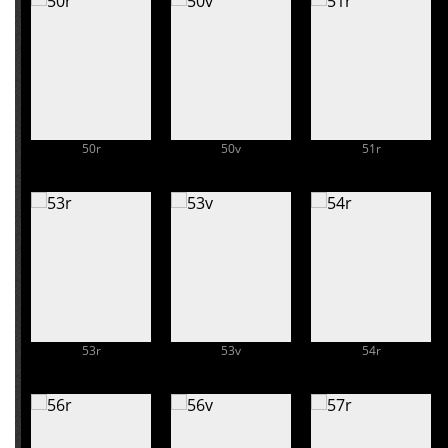
50r
50v
51r
53r
53v
54r