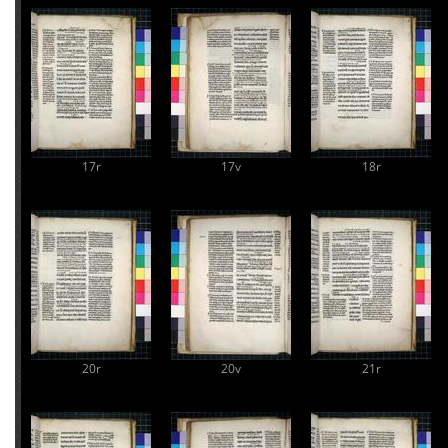
17r
17v
18r
20r
20v
21r