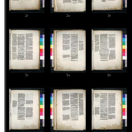
2r
2v
3r
5r
5v
6r