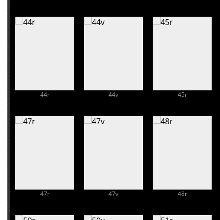
44r
44v
45r
47r
47v
48r