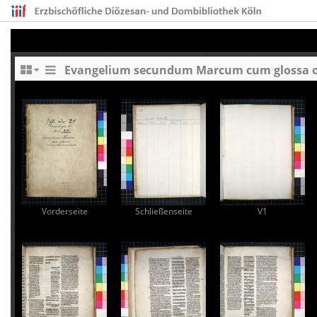
Vorderseite
Schließenseite
V1
is