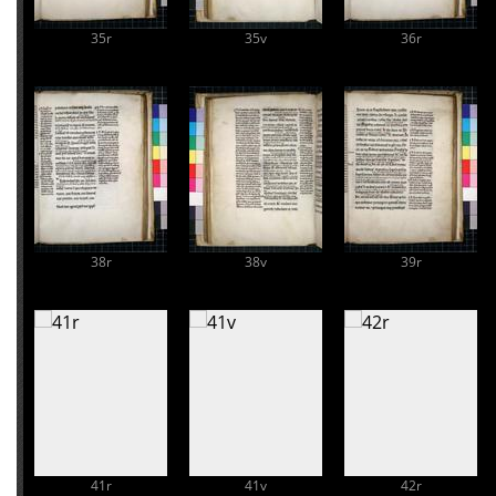
35r
35v
36r
38r
38v
39r
41r
41v
42r