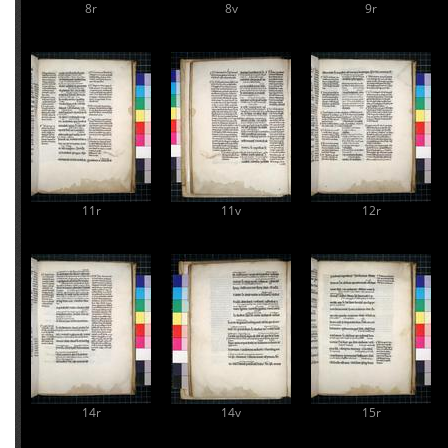
8r
8v
9r
11r
11v
12r
14r
14v
15r