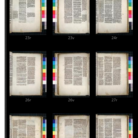
23r
23v
24r
26r
26v
27r