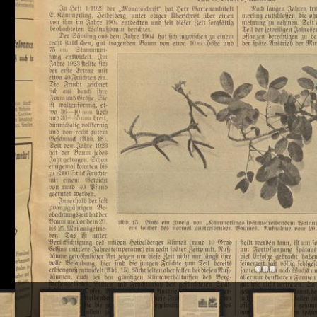
+
Add Item