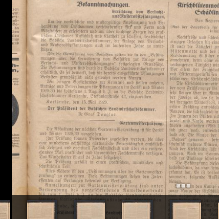
+
Add Item