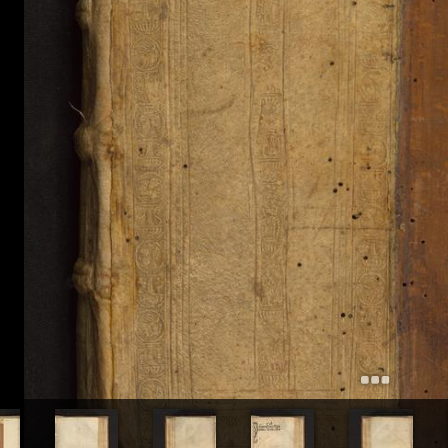
+
Add Item