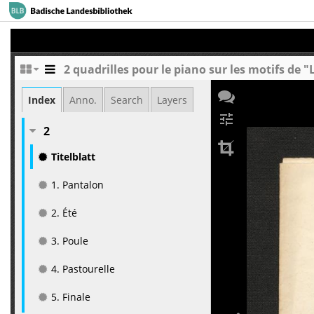
2 quadrilles pour le piano sur les motifs de "
Index
Anno.
Search
Layers
tune
2
Titelblatt
1. Pantalon
2. Été
3. Poule
4. Pastourelle
5. Finale