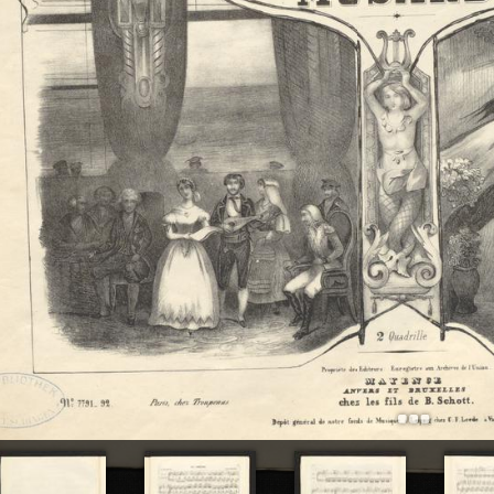
+
Add Item