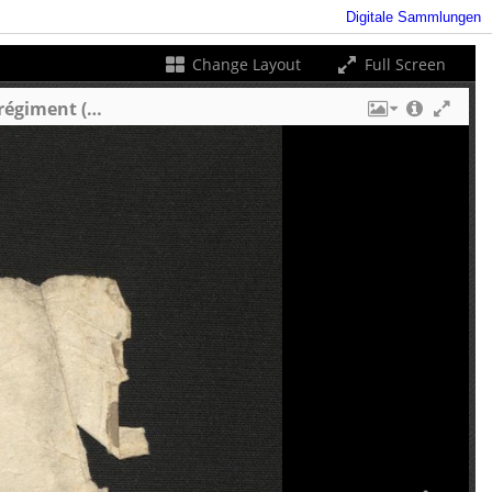
Digitale Sammlungen
Change Layout
Full Screen
2 divertissements militaires à quatre mains pour le piano sur des motifs favoris de l'opéra La fille du régiment (Marie oder die Regiments-Tochter) de Donizetti