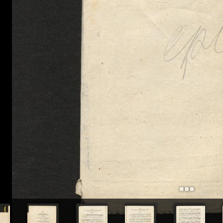
+
Add Item