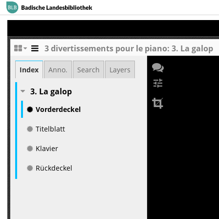
3 divertissements pour le piano: 3. La galop
Index
Anno.
Search
Layers
tune
3. La galop
Vorderdeckel
Titelblatt
Klavier
Rückdeckel