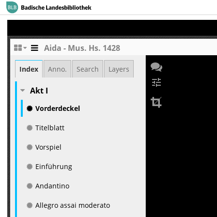
Aida - Mus. Hs. 1428
Index
Anno.
Search
Layers
tune
Akt I
Vorderdeckel
Titelblatt
Vorspiel
Einführung
Andantino
Allegro assai moderato