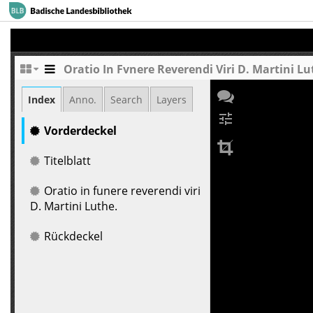
Oratio In Fvnere Reverendi Viri D. Martini Lu
Index
Anno.
Search
Layers
tune
Vorderdeckel
Titelblatt
Oratio in funere reverendi viri
D. Martini Luthe.
Rückdeckel