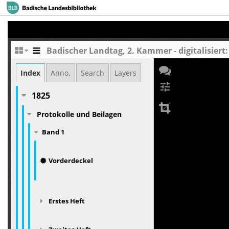
Badischer Landtag, 2. Kammer - digitalisiert:
Index
Anno.
Search
Layers
tune
1825
Protokolle und Beilagen
Band 1
Vorderdeckel
Erstes Heft