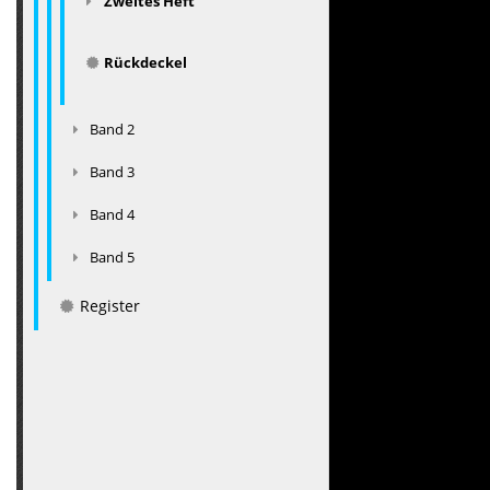
Zweites Heft
Rückdeckel
Band 2
Band 3
Band 4
Band 5
Register