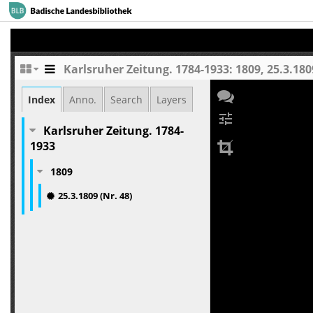
Karlsruher Zeitung. 1784-1933: 1809, 25.3.1809
Index
Anno.
Search
Layers
tune
Karlsruher Zeitung. 1784-
1933
1809
25.3.1809 (Nr. 48)