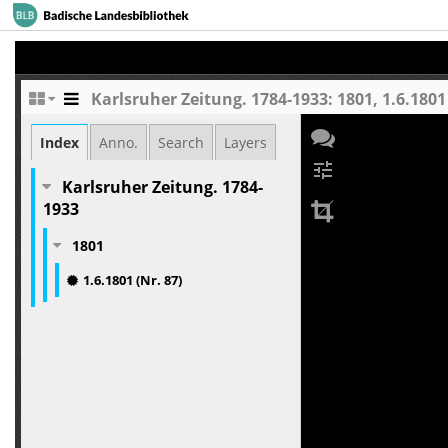
Karlsruher Zeitung. 1784-1933: 1801, 1.6.1801 
Index
Anno.
Search
Layers
tune
Karlsruher Zeitung. 1784-
1933
1801
1.6.1801 (Nr. 87)