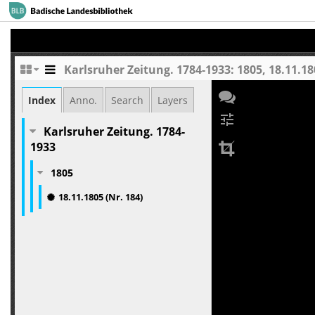
Karlsruher Zeitung. 1784-1933: 1805, 18.11.18
Index
Anno.
Search
Layers
tune
Karlsruher Zeitung. 1784-
1933
1805
18.11.1805 (Nr. 184)