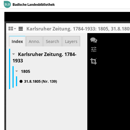
Karlsruher Zeitung. 1784-1933: 1805, 31.8.1805
Index
Anno.
Search
Layers
tune
Karlsruher Zeitung. 1784-
1933
1805
31.8.1805 (Nr. 139)