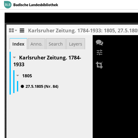
Karlsruher Zeitung. 1784-1933: 1805, 27.5.1805
Index
Anno.
Search
Layers
tune
Karlsruher Zeitung. 1784-
1933
1805
27.5.1805 (Nr. 84)