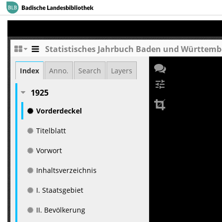
Statistisches Jahrbuch Baden und Württemberg
Index
Anno.
Search
Layers
tune
1925
Vorderdeckel
Titelblatt
Vorwort
Inhaltsverzeichnis
I. Staatsgebiet
II. Bevölkerung