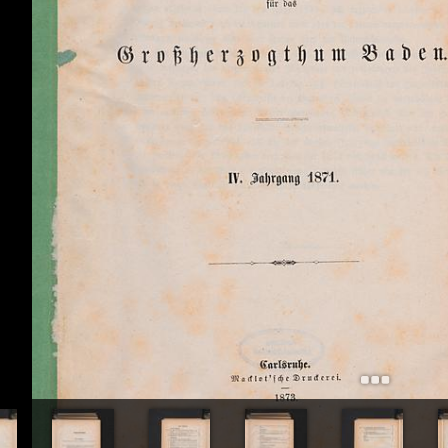
+
Add Item