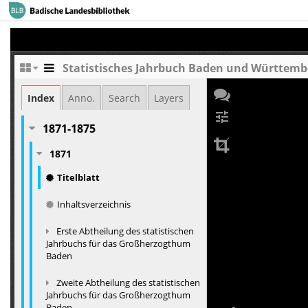
Statistisches Jahrbuch Baden und Württemberg
Index
Anno.
Search
Layers
tune
1871-1875
1871
Titelblatt
Inhaltsverzeichnis
Erste Abtheilung des statistischen
Jahrbuchs für das Großherzogthum
Baden
Zweite Abtheilung des statistischen
Jahrbuchs für das Großherzogthum
Baden