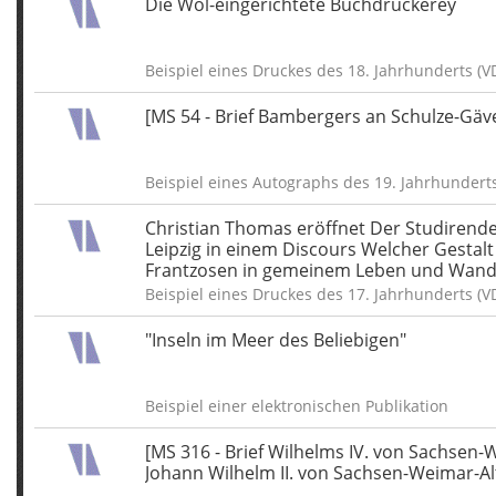
Die Wol-eingerichtete Buchdruckerey
Beispiel eines Druckes des 18. Jahrhunderts (V
[MS 54 - Brief Bambergers an Schulze-Gäve
Beispiel eines Autographs des 19. Jahrhundert
Christian Thomas eröffnet Der Studirend
Leipzig in einem Discours Welcher Gesta
Frantzosen in gemeinem Leben und Wand
nachahmen solle? ein Collegium über des
Beispiel eines Druckes des 17. Jahrhunderts (V
Grund-
"Inseln im Meer des Beliebigen"
Beispiel einer elektronischen Publikation
[MS 316 - Brief Wilhelms IV. von Sachsen
Johann Wilhelm II. von Sachsen-Weimar-A